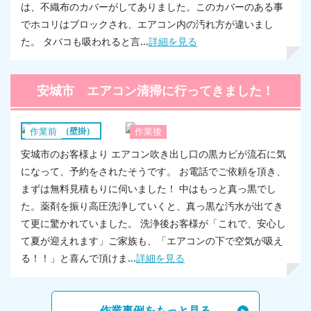
は、不織布のカバーがしてありました。このカバーのある事
でホコリはブロックされ、エアコン内の汚れ方が違いまし
た。 タバコも吸われると言...
詳細を見る
安城市 エアコン清掃に行ってきました！
エアコン（壁掛）
作業前
作業後
安城市のお客様より エアコン吹き出し口の黒カビが流石に気
になって、予約をされたそうです。 お電話でご依頼を頂き、
まずは無料見積もりに伺いました！ 中はもっと真っ黒でし
た。薬剤を振り高圧洗浄していくと、真っ黒な汚水が出てき
て更に驚かれていました。 洗浄後お客様が「これで、安心し
て夏が迎えれます」ご家族も、「エアコンの下で空気が吸え
る！！」と喜んで頂けま...
詳細を見る
作業事例をもっと見る