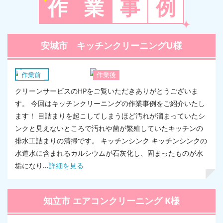
作
業
事
例
安城市 キッチンクリーニングU様
キッチン
作業前
作業後
クリーンサービスのHPをご覧いただきありがとうございま
す。 今回はキッチンクリーニングの作業事例をご紹介いたし
ます！ 目詰まりを起こしてしまうほど汚れが溜まっていたシ
ンクと見えないところで汚れや菌が繁殖していたキッチンの
排水工詰まりの清掃です。 キッチンシンク キッチンシンクの
水道水に含まれるカルシウムが石灰化し、固まったものが水
垢になり...
詳細を見る
知立市 エアコンクリーニング K様