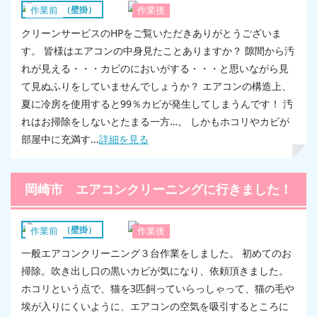
エアコン（壁掛）
作業前
作業後
クリーンサービスのHPをご覧いただきありがとうございま
す。 皆様はエアコンの中身見たことありますか？ 隙間から汚
れが見える・・・カビのにおいがする・・・と思いながら見
て見ぬふりをしていませんでしょうか？ エアコンの構造上、
夏に冷房を使用すると99％カビが発生してしまうんです！ 汚
れはお掃除をしないとたまる一方…。 しかもホコリやカビが
部屋中に充満す...
詳細を見る
岡崎市 エアコンクリーニングに行きました！
エアコン（壁掛）
作業前
作業後
一般エアコンクリーニング３台作業をしました。 初めてのお
掃除。吹き出し口の黒いカビが気になり、依頼頂きました。
ホコリという点で、猫を3匹飼っていらっしゃって、猫の毛や
埃が入りにくいように、エアコンの空気を吸引するところに