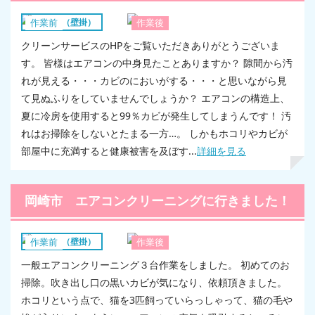
エアコン（壁掛）
作業前
作業後
クリーンサービスのHPをご覧いただきありがとうございま
す。 皆様はエアコンの中身見たことありますか？ 隙間から汚
れが見える・・・カビのにおいがする・・・と思いながら見
て見ぬふりをしていませんでしょうか？ エアコンの構造上、
夏に冷房を使用すると99％カビが発生してしまうんです！ 汚
れはお掃除をしないとたまる一方…。 しかもホコリやカビが
部屋中に充満すると健康被害を及ぼす...
詳細を見る
岡崎市 エアコンクリーニングに行きました！
エアコン（壁掛）
作業前
作業後
一般エアコンクリーニング３台作業をしました。 初めてのお
掃除。吹き出し口の黒いカビが気になり、依頼頂きました。
ホコリという点で、猫を3匹飼っていらっしゃって、猫の毛や