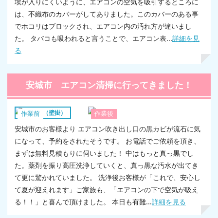
埃が入りにくいように、エアコンの空気を吸引するところに
は、不織布のカバーがしてありました。このカバーのある事
でホコリはブロックされ、エアコン内の汚れ方が違いまし
た。 タバコも吸われると言うことで、エアコン表...
詳細を見
る
安城市 エアコン清掃に行ってきました！
エアコン（壁掛）
作業前
作業後
安城市のお客様より エアコン吹き出し口の黒カビが流石に気
になって、予約をされたそうです。 お電話でご依頼を頂き、
まずは無料見積もりに伺いました！ 中はもっと真っ黒でし
た。薬剤を振り高圧洗浄していくと、真っ黒な汚水が出てき
て更に驚かれていました。 洗浄後お客様が「これで、安心し
て夏が迎えれます」ご家族も、「エアコンの下で空気が吸え
る！！」と喜んで頂けました。 本日も有難...
詳細を見る